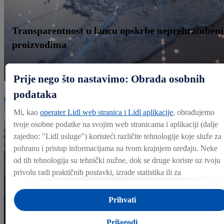
Transparentnost u lancu opskrbe neprehramben
proizvodima
Prije nego što nastavimo: Obrada osobnih
podataka
Mi, kao
operater Lidl web stranica i Lidl aplikacije
, obrađujemo
tvoje osobne podatke na svojim web stranicama i aplikaciji (dalje
zajedno: "
Lidl usluge
") koristeći različite tehnologije koje služe za
pohranu i pristup informacijama na tvom krajnjem uređaju. Neke
od tih tehnologija su tehnički nužne, dok se druge koriste uz tvoju
privolu radi praktičnih postavki, izrade statistika ili za
personalizirano oglašavanje unutar i izvan Lidl usluga. Ako si
sudionik Lidl Plus programa, podaci o tvom ponašanju pri kupnji 
Prihvati
trgovinama također će se obrađivati u te svrhe.
Pod opcijom "Prilagodi" možeš omogućiti pojedinačne svrhe
Prilagodi