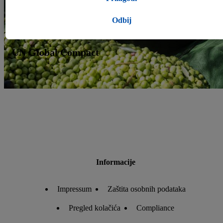
obrade i pronaći dodatne informacije o obradi podataka.
Klikom na "Odbij" dopuštaš samo korištenje nužnih tehnologija.
Odbij
Klikom na "Prihvati" pristaješ na sve obrade za sve prethodno
navedene svrhe. Više informacija, uključujući trajanje pohrane
UN Global Compact
podataka i tvoje pravo na povlačenje privole u bilo kojem trenutku
s budućim učinkom, možeš pronaći u našim
pravilima o privatnosti
Impressum možeš pronaći ovdje.
Informacije
Impressum
Zaštita osobnih podataka
Pregled kolačića
Compliance