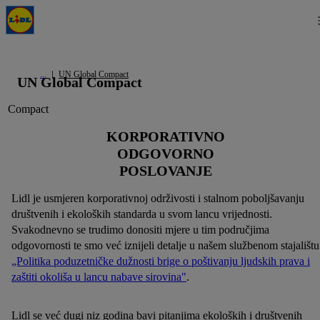
UN Global Compact
UN Global Compact
KORPORATIVNO
ODGOVORNO
POSLOVANJE
Lidl je usmjeren korporativnoj održivosti i stalnom poboljšavanju
društvenih i ekoloških standarda u svom lancu vrijednosti.
Svakodnevno se trudimo donositi mjere u tim područjima
odgovornosti te smo već iznijeli detalje u našem službenom stajalištu
„Politika poduzetničke dužnosti brige o poštivanju ljudskih prava i
zaštiti okoliša u lancu nabave sirovina"
.
Lidl se već dugi niz godina bavi pitanjima ekoloških i društvenih