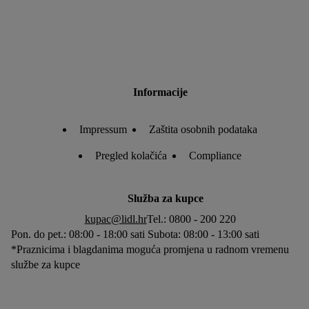
našim
pravilima o privatnosti
.
Impressum možeš pronaći ovdje.
Informacije
Impressum
Zaštita osobnih podataka
Pregled kolačića
Compliance
Služba za kupce
kupac@lidl.hr
Tel.: 0800 - 200 220
Pon. do pet.: 08:00 - 18:00 sati Subota: 08:00 - 13:00 sati
*Praznicima i blagdanima moguća promjena u radnom vremenu
službe za kupce