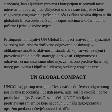
standarda, kao i ljudskim pravima i korupcijom te provodi razne
mjere na tim područjima. Uključeni smo u razne inicijative koje
zagovaraju osiguravanje poštenih plaća i zaštitu okoliša diljem naših
globalnih lanaca opskrbe. Svojim zaposlenicima također nudimo
poštene i jednake radne uvjete.
Pristupanjem inicijativi UN Global Compact- najvećoj i najvažnijoj
svjetskoj inicijativi za društveno odgovorno poslovanje –
oblikujemo mnoštvo aktivnosti i standarda koji su već razvijeni i
provedeni kao dio naše strategije održivosti. Odgovornost i
održivost za nas nisu samo obećanje: za nas ono predstavlja temelj
našeg poslovanja i ključ su Lidlovog budućeg uspjeha i rasta.
UN GLOBAL COMPACT
UNGC svoj pristup temelji na Deset načela društveno odgovornog
poslovanja iz područja ljudskih prava, rada, zaštite okoliša i borbe
protiv korupcije. Za nas Deset načela UNGC inicijative
predstavljaju smjernice koje nadopunjuju našu dugogodišnju i
opsežnu predanost čovječanstvu i okolišu.