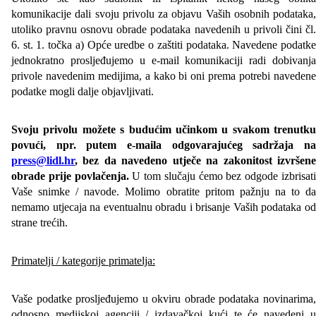
komunikacije dali svoju privolu za objavu Vaših osobnih podataka,
utoliko pravnu osnovu obrade podataka navedenih u privoli čini čl.
6. st. 1. točka a) Opće uredbe o zaštiti podataka. Navedene podatke
jednokratno prosljeđujemo u e-mail komunikaciji radi dobivanja
privole navedenim medijima, a kako bi oni prema potrebi navedene
podatke mogli dalje objavljivati.
Svoju privolu možete s budućim učinkom u svakom trenutku
povući, npr. putem e-maila odgovarajućeg sadržaja na
press@lidl.hr
, bez da navedeno utječe na zakonitost izvršene
obrade prije povlačenja.
U tom slučaju ćemo bez odgode izbrisat
Vaše snimke / navode. Molimo obratite pritom pažnju na to da
nemamo utjecaja na eventualnu obradu i brisanje Vaših podataka od
strane trećih.
Primatelji / kategorije primatelja:
Vaše podatke prosljeđujemo u okviru obrade podataka novinarima,
odnosno medijskoj agenciji / izdavačkoj kući te će navedeni u