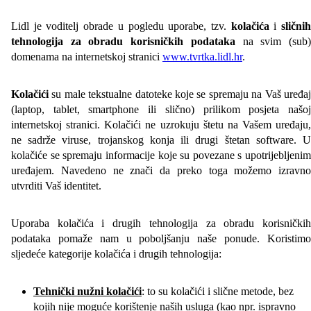
Lidl je voditelj obrade u pogledu uporabe, tzv.
kolačića
i
slični
tehnologija za obradu korisničkih podataka
na svim (sub
domenama na internetskoj stranici
www.tvrtka.lidl.hr
.
Kolačići
su male tekstualne datoteke koje se spremaju na Vaš uređa
(laptop, tablet, smartphone ili slično) prilikom posjeta našoj
internetskoj stranici. Kolačići ne uzrokuju štetu na Vašem uređaju,
ne sadrže viruse, trojanskog konja ili drugi štetan software. U
kolačiće se spremaju informacije koje su povezane s upotrijebljenim
uređajem. Navedeno ne znači da preko toga možemo izravno
utvrditi Vaš identitet.
Uporaba kolačića i drugih tehnologija za obradu korisničkih
podataka pomaže nam u poboljšanju naše ponude. Koristimo
sljedeće kategorije kolačića i drugih tehnologija:
Tehnički nužni kolačići
: to su kolačići i slične metode, bez
kojih nije moguće korištenje naših usluga (kao npr. ispravno