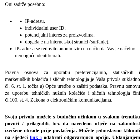
Oni sadrže posebno:
IP-adresu,
individualni user ID;
potencijalni interes za proizvodima,
događaje na internetskoj stranici (surfanje).
IP- adresa se redovito anonimizira na način da Vas je načelno
nemoguće identificirati.
Pravna osnova za uporabu preferencijalnih, statističkih i
marketinških kolačića i sličnih tehnologija je Vaša privola sukladno
čl. 6. st. 1. točka a) Opće uredbe o zaštiti podataka. Pravnu osnovu
za uporabu tehničkih nužnih kolačića i sličnih tehnologija čini
čl.100. st. 4. Zakona o elektroničkim komunikacijama.
Svoju privolu možete s budućim učinkom u svakom trenutku
povući / prilagoditi, bez da navedeno utječe na zakonitost
izvršene obrade prije povlačenja. Možete jednostavno kliknuti
na sljedeći
link i
odabrati odgovarajuću opciju. Uklanjanjem