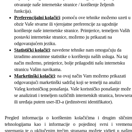
otvaranje naše internetske stranice / korištenje željenih
funkcija).
Preferencijalni kolačići
: pomoću ove tehnike možemo uzeti u
obzir Vaše stvarne ili vjerojatne preferencije za ugodnije
korištenje naše internetske stranice. Primjerice, temeljem Vaših
postavki internetske stranice, možemo ju prikazati na
odgovarajućem jeziku.
Statistički kolačići
: navedene tehnike nam omogućuju da
izradimo anonimne statistike o korištenju naših usluga. Na taj
način možemo, primjerice, bolje prilagoditi našu internetsku
stranicu Vašim navikama.
Marketinški kolačići
: na ovaj način Vam možemo prikazati
odgovarajući marketinški sadržaj koji se temelji na analizi
Vašeg korisničkog ponašanja. Vaše korisničko ponašanje može
se analizirati i temeljem različitih internetskih stranica, browsera
ili uređaja putem user-ID-a (jedinstveni identifikator).
Pregled informacija o korištenim kolačićima i drugim sličnim
tehnologijama kao i informacije o pojedinoj svrsi i vremenu
spremanja te o uključenim trećim stranama možete vidjeti u našim