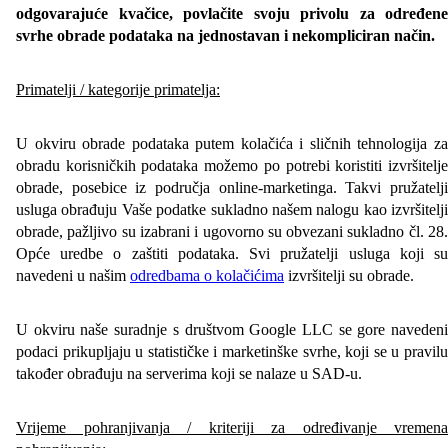
odgovarajuće kvačice, povlačite svoju privolu za određene
svrhe obrade podataka na jednostavan i nekompliciran način.
Primatelji / kategorije primatelja:
U okviru obrade podataka putem kolačića i sličnih tehnologija za
obradu korisničkih podataka možemo po potrebi koristiti izvršitelje
obrade, posebice iz područja online-marketinga. Takvi pružatelji
usluga obrađuju Vaše podatke sukladno našem nalogu kao izvršitelji
obrade, pažljivo su izabrani i ugovorno su obvezani sukladno čl. 28.
Opće uredbe o zaštiti podataka. Svi pružatelji usluga koji su
navedeni u našim
odredbama o kolačićima
izvršitelji su obrade.
U okviru naše suradnje s društvom Google LLC se gore navedeni
podaci prikupljaju u statističke i marketinške svrhe, koji se u pravilu
također obrađuju na serverima koji se nalaze u SAD-u.
Vrijeme pohranjivanja / kriteriji za određivanje vremena