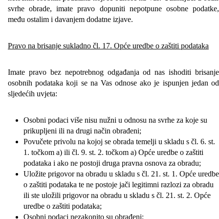
svrhe obrade, imate pravo dopuniti nepotpune osobne podatke,
među ostalim i davanjem dodatne izjave.
Pravo na brisanje sukladno čl. 17. Opće uredbe o zaštiti podataka
Imate pravo bez nepotrebnog odgađanja od nas ishoditi brisanje
osobnih podataka koji se na Vas odnose ako je ispunjen jedan od
sljedećih uvjeta:
Osobni podaci više nisu nužni u odnosu na svrhe za koje su
prikupljeni ili na drugi način obrađeni;
Povučete privolu na kojoj se obrada temelji u skladu s čl. 6. st.
1. točkom a) ili čl. 9. st. 2. točkom a) Opće uredbe o zaštiti
podataka i ako ne postoji druga pravna osnova za obradu;
Uložite prigovor na obradu u skladu s čl. 21. st. 1. Opće uredbe
o zaštiti podataka te ne postoje jači legitimni razlozi za obradu
ili ste uložili prigovor na obradu u skladu s čl. 21. st. 2. Opće
uredbe o zaštiti podataka;
Osobni podaci nezakonito su obrađeni;