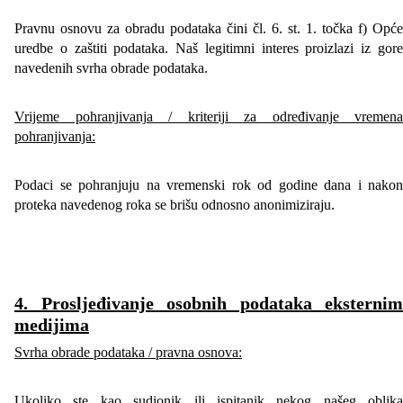
Pravnu osnovu za obradu podataka čini čl. 6. st. 1. točka f) Opće
uredbe o zaštiti podataka. Naš legitimni interes proizlazi iz gore
navedenih svrha obrade podataka.
Vrijeme pohranjivanja / kriteriji za određivanje vremena
pohranjivanja:
Podaci se pohranjuju na vremenski rok od godine dana i nakon
proteka navedenog roka se brišu odnosno anonimiziraju.
4. Prosljeđivanje osobnih podataka ekst
ernim
medijima
Svrha obrade podataka / pravna osnova:
Ukoliko ste kao sudionik ili ispitanik nekog našeg oblika