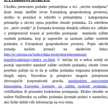
Ukoliko prenosimo podatke primateljima u tzv. „trećim zemljama“
(koje imaju sjedište izvan Europskog gospodarskog prostora),
utoliko to proizlazi iz odredbi o primateljima / kategorijama
primatelja u okviru opisa pojedine obrade podataka. Za određene
tzv. „treće zemlje“ je Europska komisija donijela odluku tzv. odluke
o primjerenosti kojom je potvrdila postojanje standarda zaštite
osobnih podataka, koji je usporediv sa razinom zaštite osobnih
podataka u Europskom gospodarskom prostoru. Popis takvih
zemalja možete pronaći na sljedećem linku:
http://ec.europa.eu/justice/data-protection/international-
transfers/adequacy/index_en.html
. U slučaju da u nekoj zemlji ne
postoji usporedivi standard zaštite osobnih podataka, obratit ćemo
posebnu pažnju na to da je zaštita podataka osigurana primjenom
drugih mjera. Navedeno je primjerice moguće primjenom
obvezujućih korporativnih pravila,
standardnim ugovornim
klauzulama Europske komisije za zaštitu osobnih podataka
,
certifikatima ili priznatim kodeksima postupanja. Molim obratite se
našem Službeniku za zaštitu podataka (kontakt podaci u nastavku),
ako želite dobiti više informacija na ovu temu.