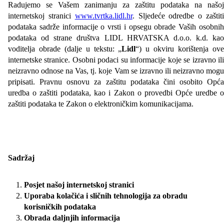
Radujemo se Vašem zanimanju za zaštitu podataka na našoj
internetskoj stranici
www.tvrtka.lidl.hr
. Sljedeće odredbe o zaštit
podataka sadrže informacije o vrsti i opsegu obrade Vaših osobnih
podataka od strane društva LIDL HRVATSKA d.o.o. k.d. kao
voditelja obrade (dalje u tekstu: „
Lidl
“) u okviru korištenja ov
internetske stranice. Osobni podaci su informacije koje se izravno ili
neizravno odnose na Vas, tj. koje Vam se izravno ili neizravno mogu
pripisati. Pravnu osnovu za zaštitu podataka čini osobito Opća
uredba o zaštiti podataka, kao i Zakon o provedbi Opće uredbe o
zaštiti podataka te Zakon o elektroničkim komunikacijama.
Sadržaj
Posjet našoj internetskoj stranici
Uporaba kolačića i sličnih tehnologija za obradu
korisničkih podataka
Obrada daljnjih informacija