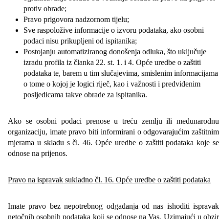
protiv obrade;
Pravo prigovora nadzornom tijelu;
Sve raspoložive informacije o izvoru podataka, ako osobni
podaci nisu prikupljeni od ispitanika;
Postojanju automatiziranog donošenja odluka, što uključuje
izradu profila iz članka 22. st. 1. i 4. Opće uredbe o zaštiti
podataka te, barem u tim slučajevima, smislenim informacijama
o tome o kojoj je logici riječ, kao i važnosti i predviđenim
posljedicama takve obrade za ispitanika.
Ako se osobni podaci prenose u treću zemlju ili međunarodnu
organizaciju, imate pravo biti informirani o odgovarajućim zaštitnim
mjerama u skladu s čl. 46. Opće uredbe o zaštiti podataka koje se
odnose na prijenos.
Pravo na ispravak sukladno čl. 16. Opće uredbe o zaštiti podataka
Imate pravo bez nepotrebnog odgađanja od nas ishoditi ispravak
netočnih osobnih podataka koji se odnose na Vas. Uzimajući u obzir