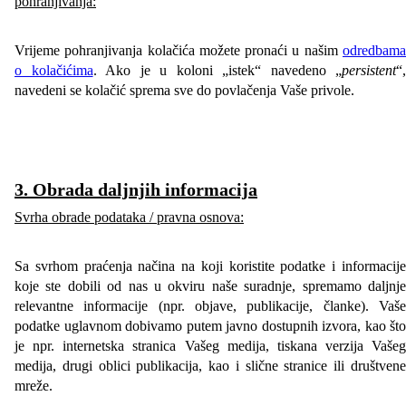
pohranjivanja:
Vrijeme pohranjivanja kolačića možete pronaći u našim
odredbama
o kolačićima
. Ako je u koloni „istek“ navedeno „
persistent
“,
navedeni se kolačić sprema sve do povlačenja Vaše privole.
3. Obrada daljnjih inform
acija
Svrha obrade podataka / pravna osnova:
Sa svrhom praćenja načina na koji koristite podatke i informacije
koje ste dobili od nas u okviru naše suradnje, spremamo daljnje
relevantne informacije (npr. objave, publikacije, članke). Vaše
podatke uglavnom dobivamo putem javno dostupnih izvora, kao što
je npr. internetska stranica Vašeg medija, tiskana verzija Vašeg
medija, drugi oblici publikacija, kao i slične stranice ili društvene
mreže.