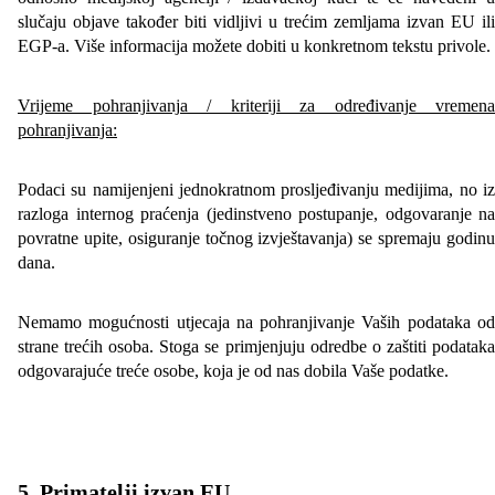
slučaju objave također biti vidljivi u trećim zemljama izvan EU ili
EGP-a. Više informacija možete dobiti u konkretnom tekstu privole.
Vrijeme pohranjivanja / kriteriji za određivanje vremena
pohranjivanja:
Podaci su namijenjeni jednokratnom prosljeđivanju medijima, no iz
razloga internog praćenja (jedinstveno postupanje, odgovaranje na
povratne upite, osiguranje točnog izvještavanja) se spremaju godinu
dana.
Nemamo mogućnosti utjecaja na pohranjivanje Vaših podataka od
strane trećih osoba. Stoga se primjenjuju odredbe o zaštiti podataka
odgovarajuće treće osobe, koja je od nas dobila Vaše podatke.
5. Primatelji izvan E
U