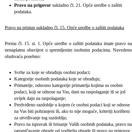
Pravo na prigovor
sukladno čl. 21. Opće uredbe o zaštiti
podataka.
Pravo na pristup sukladno čl. 15. Opće uredbe o zaštiti podataka
Prema čl. 15. st. 1. Opće uredbe o zaštiti podataka imate pravo na
nenaplatnu obavijest o spremljenim osobnim podacima. Navedeno
obuhvaća posebno:
Svrhe za koje se obrađuju osobni podaci;
Kategorije osobnih podataka koje se obrađuju;
Primatelje, odnosno kategorije primatelja kojima su osobni
podaci, koji se odnose na Vas, dani na raspolaganje ili se još
uvijek daju na raspolaganje;
Predviđeno razdoblje u kojem će osobni podaci koji se odnose
na Vas biti pohranjeni ili, ako to nije moguće, kriteriji korišteni
za utvrđivanje tog razdoblja;
Pravo na ispravak ili brisanje Vaših osobnih podataka, pravo na
ograničavanje obrade od voditelja obrade ili pravo na prigovor