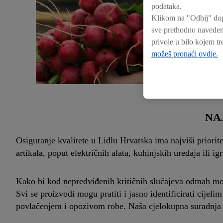
podataka.
Klikom na "Odbij" dopu
sve prethodno navedene
privole u bilo kojem 
možeš pronaći ovdje.
NA
Osiguranje kvalitete u Lidlu Hrvatska ima najviši prior
artikala, poput električnih alata, kuhinjskih uređaja ili ig
Kako bi kod nepredviđenih kritičnih slučajeva odmah mog
Svi se proizvodi mogu pratiti i jasno identificirati cije
povlačenjem i opozivom robe. Naša cjelokupna suradnja 