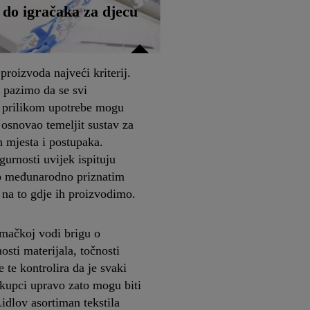
 do igračaka za djecu
proizvoda najveći kriterij.
i pazimo da se svi
 prilikom upotrebe mogu
e osnovao temeljit sustav za
h mjesta i postupaka.
urnosti uvijek ispituju
no međunarodno priznatim
 na to gdje ih proizvodimo.
emačkoj vodi brigu o
nosti materijala, točnosti
 te kontrolira da je svaki
i kupci upravo zato mogu biti
idlov asortiman tekstila