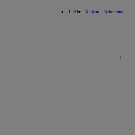
Lidl.hr
Karijera
Nekretnine