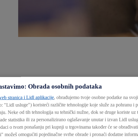
 nastavimo: Obrada osobnih podataka
eb stranica i Lidl aplikacije
, obrađujemo tvoje osobne podatke na svoj
o: "
Lidl usluge
") koristeći različite tehnologije koje služe za pohranu i
ju. Neke od tih tehnologija su tehnički nužne, dok se druge koriste uz t
Nagrađivana kvaliteta
rade statistika ili za personalizirano oglašavanje unutar i izvan Lidl usl
daci o tvom ponašanju pri kupnji u trgovinama također će se obrađivati 
i" možeš omogućiti pojedinačne svrhe obrade i pronaći dodatne informa
Mnoge naše kategorije robnih marki redovito dobivaju nagrad