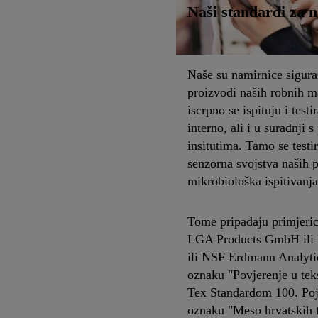
Naši standardi za 
Naše su namirnice siguran
proizvodi naših robnih m
iscrpno se ispituju i test
interno, ali i u suradnji
insitutima. Tamo se testir
senzorna svojstva naših p
mikrobiološka ispitivanja
Tome pripadaju primjer
LGA Products GmbH ili H
ili NSF Erdmann Analytic
oznaku "Povjerenje u teks
Tex Standardom 100. Poj
oznaku "Meso hrvatskih f