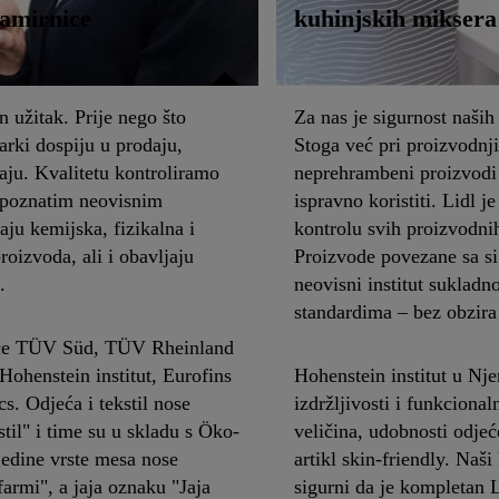
namirnice
kuhinjskih miksera
 užitak. Prije nego što
Za nas je sigurnost naših 
arki dospiju u prodaju,
Stoga već pri proizvodnj
iraju. Kvalitetu kontroliramo
neprehrambeni proizvodi
 s poznatim neovisnim
ispravno koristiti. Lidl j
aju kemijska, fizikalna i
kontrolu svih proizvodni
roizvoda, ali i obavljaju
Proizvode povezane sa sig
.
neovisni institut suklad
standardima – bez obzira
ice TÜV Süd, TÜV Rheinland
ohenstein institut, Eurofins
Hohenstein institut u Nj
s. Odjeća i tekstil nose
izdržljivosti i funkcional
til" i time su u skladu s Öko-
veličina, udobnosti odjeće
edine vrste mesa nose
artikl skin-friendly. Naš
armi", a jaja oznaku "Jaja
sigurni da je kompletan L