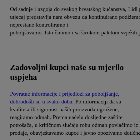
Od sadnje i uzgoja do svakog hrvatskog kućanstva, Lidl p
utjecaj predstavlja nam obvezu da kontinuirano podižemo
neprestano kontroliramo i
poboljšavamo. Isto činimo i sa širokom paletom svježih 
Zadovoljni kupci naše su mjerilo
uspjeha
Povratne informacije i prijedlozi za poboljšanje,
dobrodošli su u svako doba
. Po informaciji da su
kvaliteta ili sigurnost naših proizvoda ugrožene,
reagiramo odmah. Prema načelu dosljedne zaštite
potrošača, u kritičnom slučaju robu odmah povlačimo iz
prodaje, obavještavamo kupce i javno opozivamo dotičn