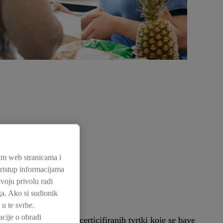
im web stranicama i
 pristup informacijama
voju privolu radi
uga. Ako si sudionik
u te svrhe.
cije o obradi
e i najbolje ocjene certicifiranih tvrtki koje se bave