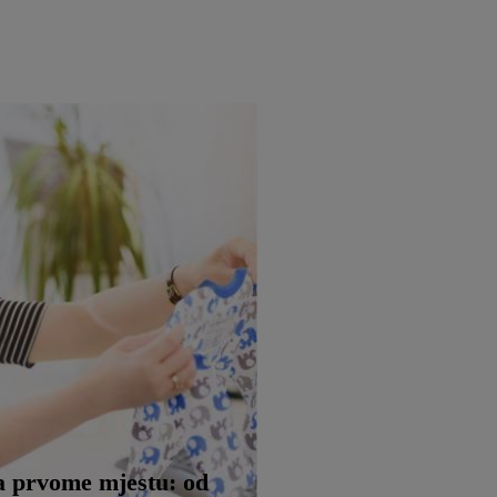
a prvome mjestu: od