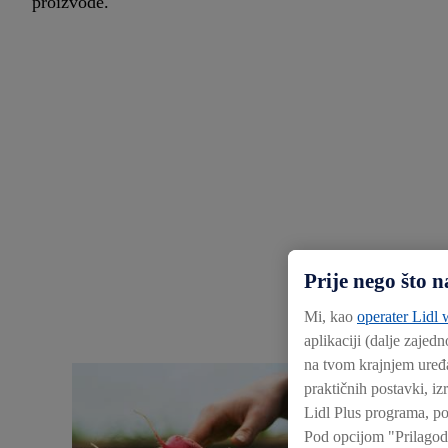
proizvode.
Prije nego što
Mi, kao
operater Lidl w
aplikaciji (dalje zajedn
na tvom krajnjem uređa
praktičnih postavki, iz
Lidl Plus programa, po
Pod opcijom "Prilagod