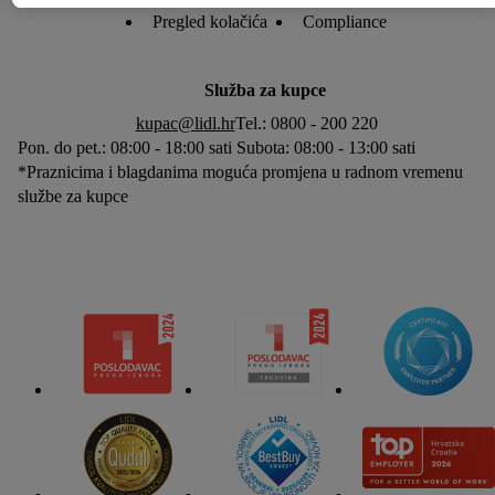
tehnologija. Klikom na "Prihvati" pristaješ na sve obrade za sve
Pregled kolačića
Compliance
prethodno navedene svrhe. Više informacija, uključujući
trajanje pohrane podataka i tvoje pravo na povlačenje privole u
Služba za kupce
bilo kojem trenutku s budućim učinkom, možeš pronaći u
kupac@lidl.hr
Tel.: 0800 - 200 220
našim
pravilima o privatnosti
.
Impressum možeš pronaći ovdje.
Pon. do pet.: 08:00 - 18:00 sati Subota: 08:00 - 13:00 sati
*Praznicima i blagdanima moguća promjena u radnom vremenu
službe za kupce