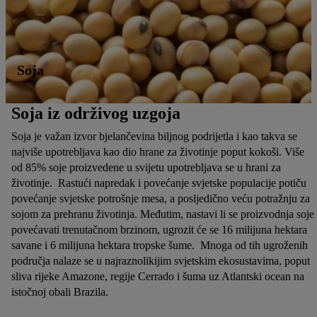
Soja
Soja iz održivog uzgoja
Soja je važan izvor bjelančevina biljnog podrijetla i kao takva se
najviše upotrebljava kao dio hrane za životinje poput kokoši. Više
od 85% soje proizvedene u svijetu upotrebljava se u hrani za
životinje. Rastući napredak i povećanje svjetske populacije potiču
povećanje svjetske potrošnje mesa, a posljedično veću potražnju za
sojom za prehranu životinja. Međutim, nastavi li se proizvodnja soje
povećavati trenutačnom brzinom, ugrozit će se 16 milijuna hektara
savane i 6 milijuna hektara tropske šume. Mnoga od tih ugroženih
područja nalaze se u najraznolikijim svjetskim ekosustavima, poput
sliva rijeke Amazone, regije Cerrado i šuma uz Atlantski ocean na
istočnoj obali Brazila.