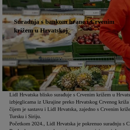
Suradnja s bankom hrane i Crvenim
križem u Hrvatskoj
Lidl Hrvatska blisko surađuje s Crvenim križem u Hrvats
izbjeglicama iz Ukrajine preko Hrvatskog Crvenog križa 
čijem je sastavu i Lidl Hrvatska, zajedno s Crvenim kri
Tursku i Siriju.
Početkom 2024., Lidl Hrvatska je pokrenuo suradnju s C