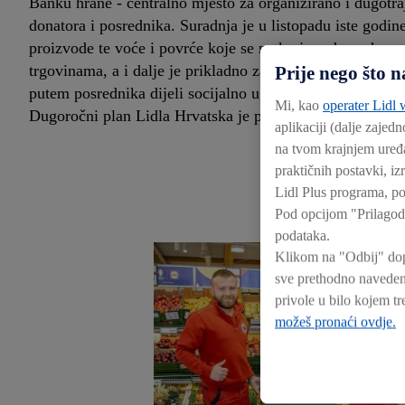
Banku hrane - centralno mjesto za organizirano i dugotraj
donatora i posrednika. Suradnja je u listopadu iste godin
proizvode te voće i povrće koje se na kraju radnog dana
trgovinama, a i dalje je prikladno za konzumaciju, Lidl 
Prije nego što
putem posrednika dijeli socijalno ugroženim građanima Z
Mi, kao
operater Lidl w
Dugoročni plan Lidla Hrvatska je proširiti suradnju i na
aplikaciji (dalje zajedn
na tvom krajnjem uređa
praktičnih postavki, iz
Lidl Plus programa, po
Pod opcijom "Prilagod
podataka.
Klikom na "Odbij" dopu
sve prethodno navedene
privole u bilo kojem 
možeš pronaći ovdje.