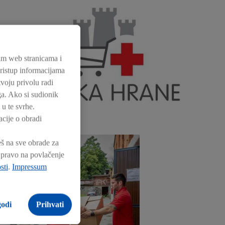
im web stranicama i
 pristup informacijama
voju privolu radi
uga. Ako si sudionik
u te svrhe.
cije o obradi
eš na sve obrade za
e pravo na povlačenje
sti
.
Impressum
godi
Prihvati