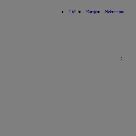
Lidl.hr
Karijera
Nekretnine