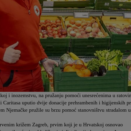
koj i inozemstvu, na pružanju pomoći unesrećenima u ratovima
i Caritasa uputio dvije donacije prehrambenih i higijenskih 
žem Njemačke pružile su brzu pomoć stanovništvu stradalom u
rvenim križem Zagreb, prvim koji je u Hrvatskoj osnovao