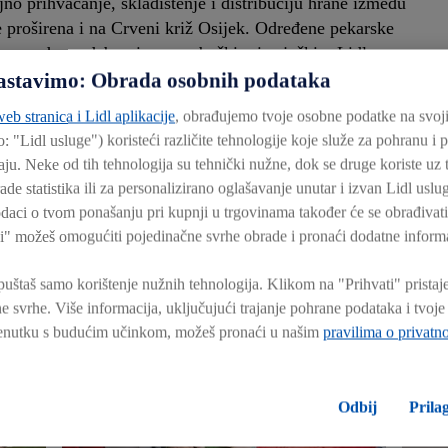
no prihvaćanje, skladištenje i distribuciju hrane između
e proširena i na Crveni križ Osijek. Određene pekarske
 ne proda u odabranim zagrebačkim i osječkim Lidl
Hrvatska donira Crvenom križu koji proizvode direktno ili
 nastavimo: Obrada osobnih podataka
agreba i Osijeka.
eb stranica i Lidl aplikacije
, obrađujemo tvoje osobne podatke na svoj
 druge aktivne banke hrane u Hrvatskoj.
o: "
Lidl usluge
") koristeći različite tehnologije koje služe za pohranu i
ju. Neke od tih tehnologija su tehnički nužne, dok se druge koriste uz t
rade statistika ili za personalizirano oglašavanje unutar i izvan Lidl usl
daci o tvom ponašanju pri kupnji u trgovinama također će se obrađivati 
i" možeš omogućiti pojedinačne svrhe obrade i pronaći dodatne informa
štaš samo korištenje nužnih tehnologija. Klikom na "Prihvati" pristaj
 svrhe. Više informacija, uključujući trajanje pohrane podataka i tvoj
trenutku s budućim učinkom, možeš pronaći u našim
pravilima o privatno
Odbij
Prila