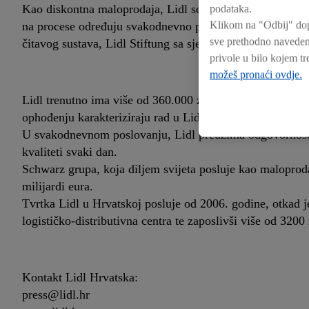
Kao diskontna maloprodaja, Lidl se vodi načelom optimal
podataka.
Klikom na "Odbij" dopu
na procese određuju svakodnevno poslovanje u trgovinama
sve prethodno navedene
čitavog sustava, Lidl Stiftung sa sjedištem u Neckarsulmu
privole u bilo kojem 
možeš pronaći ovdje.
Lidl trenutno ima više od 360.000 zaposlenika. Dinamika
ophođenju karakteriziraju rad u Lidlu širom svijeta.
U svakodnevnom poslovanju, Lidl preuzima odgovornost za
kvaliteti svaki dan.
Schwarz grupa, koja diljem svijeta posluje kao maloproda
milijardi eura.
Tvrtka Lidl u Hrvatskoj posluje od 2006. godine, otkad j
logističko-distributivna centra te zaposlivši više od 3200
Kontakt Lidl Hrvatska:
press@lidl.hr