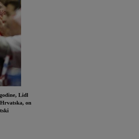
odine, Lidl
a Hrvatska, on
tski