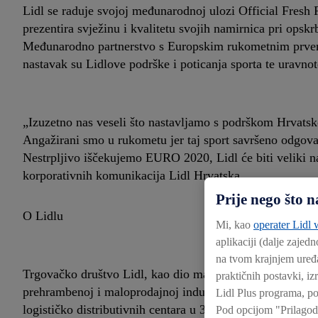
Lidl se raduje svojoj međunarodnoj ulozi Official Fresh
prezentira svježinu i kvalitetu svojih namirnica pri opsk
Međunarodno partnerstvo s Europskim rukometnim prve
nastavak su Lidlove podrške i poticanja sporta te uravnot
„Izuzetno nas veseli što nastavljamo s podrškom Hrva
Angažirani smo u rukometu jer taj sport savršeno odgovar
Nestrpljivo iščekujemo EURO 2020, Lidl će biti veliki nav
korporativnih komunikacija Lidl Hrvatska.
Prije nego što
O Lidlu
Mi, kao
operater Lidl w
aplikaciji (dalje zajedn
na tvom krajnjem uređa
Trgovačko društvo Lidl, kao dio maloprodajne grupe Sch
praktičnih postavki, iz
prehrambenoj i maloprodajnoj industriji u Njemačkoj i E
Lidl Plus programa, po
logističko distributivnih centara u 31 zemlji diljem svijet
Pod opcijom "Prilagod