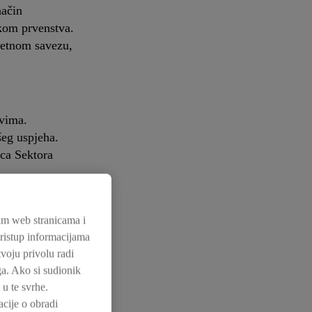
način
ekom prvenstva.
etnom savezu,
vima.
šeg uspjeha.
ica Sektora
im web stranicama i
 pristup informacijama
voju privolu radi
eća u
uga. Ako si sudionik
e od 200
u te svrhe.
cije o obradi