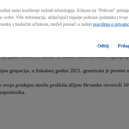
nog odnosa cijene i kvalitete za svoje kupce. Jednostavnost 
štaš samo korištenje nužnih tehnologija. Klikom na "Prihvati" pristaj
, lokalnim logističko distributivnim centrima i servisima. Ka
 svrhe. Više informacija, uključujući trajanje pohrane podataka i tvoj
, odgovoran je za dizajn i strukturu standardiziranih procesa.
trenutku s budućim učinkom, možeš pronaći u našim
pravilima o privatno
 svakodnevnog rada, snaga tima kao rezultat toga te pravedno
Odbij
Prila
 ljude, društvo i okoliš. U Lidlu, održivost znači ispunjenj
jna grupacija, u fiskalnoj godini 2021. generirala je promet 
e svoju prodajnu mrežu proširila diljem Hrvatske otvorivši 10
 zaposlenika.