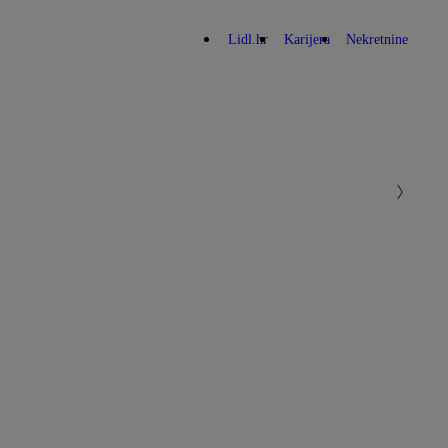
Lidl.hr
Karijera
Nekretnine