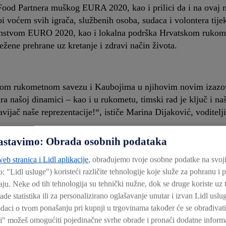
 Food Partnera muškog EURA 2020, kao i prilici da i na ovaj 
rbi voćem svih igrača, službenih osoba, sudaca i volontera tij
nstvom EURO 2020, kao i lokalna podrška Hrvatskom rukom
ežene prehrane uz kretanje i zdravi način života.
tskom rukometnom savezu i Kaubojima u njihovim novim izazo
a našoj dinamici – kao i u rukometu, timski rad je ključ i na
ijač naše reprezentacije!“, ističe Marina Dijaković, voditelj
 nastavimo: Obrada osobnih podataka
eb stranica i Lidl aplikacije
, obrađujemo tvoje osobne podatke na svoj
o: "
Lidl usluge
") koristeći različite tehnologije koje služe za pohranu i
ju. Neke od tih tehnologija su tehnički nužne, dok se druge koriste uz t
warz sa sjedištem u Neckarsulmu, jedno je od vodećih poduz
rade statistika ili za personalizirano oglašavanje unutar i izvan Lidl usl
uropi. Društvo Lidl trenutačno ima oko 11.900 trgovina i viš
daci o tvom ponašanju pri kupnji u trgovinama također će se obrađivati 
a.
i" možeš omogućiti pojedinačne svrhe obrade i pronaći dodatne informa