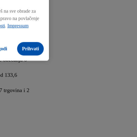
i usmjerenost
eš na sve obrade za
o upravitelj
e pravo na povlačenje
sti
.
Impressum
st pri
godi
Prihvati
e obećanja o
od 133,6
7 trgovina i 2