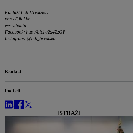
našim
pravilima o privatnosti
.
Impressum možeš pronaći ovdje.
Kontakt Lidl Hrvatska:
press@lidl.hr
www.lidl.hr
Facebook: http://bit.ly/2g4ZzGP
Instagram: @lidl_hrvatska
Kontakt
Podijeli
ISTRAŽI