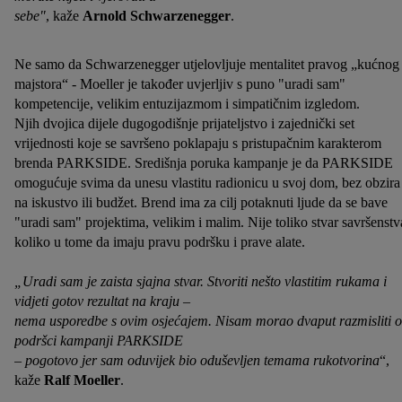
sebe"
, kaže
Arnold Schwarzenegger
.
Ne samo da Schwarzenegger utjelovljuje mentalitet pravog „kućnog
majstora“ - Moeller je također uvjerljiv s puno "uradi sam"
kompetencije, velikim entuzijazmom i simpatičnim izgledom.
Njih dvojica dijele dugogodišnje prijateljstvo i zajednički set
vrijednosti koje se savršeno poklapaju s pristupačnim karakterom
brenda PARKSIDE. Središnja poruka kampanje je da PARKSIDE
omogućuje svima da unesu vlastitu radionicu u svoj dom, bez obzira
na iskustvo ili budžet. Brend ima za cilj potaknuti ljude da se bave
"uradi sam" projektima, velikim i malim. Nije toliko stvar savršenstv
koliko u tome da imaju pravu podršku i prave alate.
„Uradi sam je zaista sjajna stvar. Stvoriti nešto vlastitim rukama i
vidjeti gotov rezultat na kraju –
nema usporedbe s ovim osjećajem. Nisam morao dvaput razmisliti o
podršci kampanji PARKSIDE
– pogotovo jer sam oduvijek bio oduševljen temama rukotvorina
“,
kaže
Ralf Moeller
.