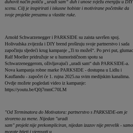
duhovit način potiču „uradi sam“ duh i unose svježu energiju u DIY
scenu. Cilj je inspirirati i iskusne hobiste i motivirane početnike da
svoje projekte preuzmu u vlastite ruke.
Arnold Schwarzenegger i PARKSIDE su zaista savršen spoj.
Holivudska zvijezda i DIY brend proširuju svoje partnerstvo i sada
započinju sljedeći krug kampanje „Ti to možeš“. Po prvi put, gluma
Ralf Moeller pridružuje se u humorističnom spotu sa
Schwarzeneggerom, oživljavajući „uradi sam“ duh PARKSIDE-a.
Nova kampanja robne marke PARKSIDE - dostupna u Lidlu i
Kauflandu - započet će 1. rujna 2025.na svim medijskim kanalima.
Ovdje možete pogledati video iz kampanje:
https://youtu.be/Q0j7mmC70LM
"Od Terminatora do Motivatora: partnerstvo s PARKSIDE-om je
stvoreno za mene. Nijedan "uradi
sam" projekt nije prekompliciran, nijedan izazov nije prevelik - samo
morate htjeti i vjerovati u