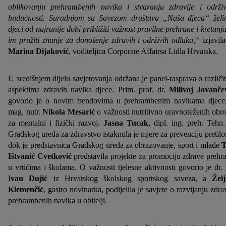
oblikovanju prehrambenih navika i stvaranju zdravije i održiv
budućnosti. Suradnjom sa Savezom društava „Naša djeca“ žel
djeci od najranije dobi približiti važnost pravilne prehrane i kretanja
im pružiti znanje za donošenje zdravih i održivih odluka,“
izjavila
Marina Dijaković
, voditeljica Corporate Affairsa Lidla Hrvatska.
U središnjem dijelu savjetovanja održana je panel-rasprava o različi
aspektima zdravih navika djece. Prim. prof. dr.
Milivoj Jovanče
govorio je o novim trendovima u prehrambenim navikama djece
mag. nutr.
Nikola Mesarić
o važnosti nutritivno uravnoteženih obr
za mentalni i fizički razvoj.
Jasna Tucak
, dipl. ing. preh. Tehn.
Gradskog ureda za zdravstvo istaknula je mjere za prevenciju pretilos
dok je predstavnica Gradskog ureda za obrazovanje, sport i mlade
T
Ištvanić Cvetković
predstavila projekte za promociju zdrave prehr
u vrtićima i školama. O važnosti tjelesne aktivnosti govorio je dr. 
I
van Dujić
iz Hrvatskog školskog sportskog saveza, a
Žel
Klemenčić
, gastro novinarka, podijelila je savjete o razvijanju zdra
prehrambenih navika u obitelji.