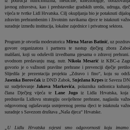
iz područja nutricionizma, medicine, kineziologije, obrazovanj
javnog zdravstva, kao i predstavnike gradskih ureda, udruga, dječ
vijeća te tvrtke Lidl Hrvatska. Cilj okupljanja bio je potaknuti dijalo
zdravim prehrambenim i životnim navikama djece te istaknuti važn
suradnje između institucija, lokalne zajednice i privatnog sektora.
Program je otvorila moderatorica
Mirna Maras Batinić
, uz pozdra
govore organizatora i partnera te nastup dječjeg zbora Zabo
mališani, koji su oduševili izvedbama pjesama o zdravoj prehrani
uvodnom predavanju mag. nutr.
Nikola Mesarić
iz KBC-a Zagr
govorio je o važnosti pravilne prehrane i prevenciji dječje pretilos
Slijedila je prezentacija projekta „Zdravo i fino“, koju su održ
Jasenka Borovčak
iz DND Zabok,
Snježana Krpes
iz Saveza D
uz sudjelovanje
Jakova Markovića
, polaznika radionica kuhanj
člana Dječjeg vijeća te
Lane Jugo
iz Lidla Hrvatska, koja
predstavila Lidlovu strategiju osviještene prehrane, naglasila važn
odgovornog oglašavanja usmjerenog prema djeci te istaknula važn
suradnje s Savezom društava „Naša djeca“ Hrvatske.
„U Lidlu Hrvatska svjesni smo odgovornosti koju imamo