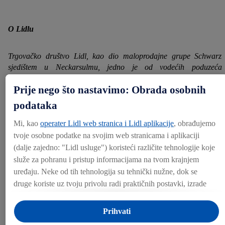
O Lidlu
Trgovačko društvo Lidl, kao dio maloprodajne grupe Schwarz
sjedištem u Neckarsulmu, jedno je od vodećih poduzeća
prehrambenoj i maloprodajnoj industriji u Europi. Društvo L
Prije nego što nastavimo: Obrada osobnih
trenutačno ima više od 12.600 trgovina i više od 230 logisti
distributivnih centara u 31 zemlji diljem svijeta, zapošljavaj
podataka
382.400 ljudi.
Mi, kao
operater Lidl web stranica i Lidl aplikacije
, obrađujemo
tvoje osobne podatke na svojim web stranicama i aplikaciji
Kao diskontna maloprodaja, Lidl se vodi načelom optimalnog odn
(dalje zajedno: "
Lidl usluge
") koristeći različite tehnologije koje
cijene i kvalitete za svoje kupce. Jednostavnost i usmjerenost
služe za pohranu i pristup informacijama na tvom krajnjem
procese određuju svakodnevno poslovanje u trgovinama, lokal
uređaju. Neke od tih tehnologija su tehnički nužne, dok se
logističko distributivnim centrima i servisima.
druge koriste uz tvoju privolu radi praktičnih postavki, izrade
statistika ili za personalizirano oglašavanje unutar i izvan Lidl
Učinkovitost, poštovanje, povjerenje, utemeljenost i pripadnost
usluga. Ako si sudionik Lidl Plus programa, podaci o tvom
Lidlove korporativne vrijednosti koje su u srži korporativne kultu
Prihvati
ponašanju pri kupnji u trgovinama također će se obrađivati u te
oblikuju Lidlove svakodnevne aktivnosti i čine osnovu njego