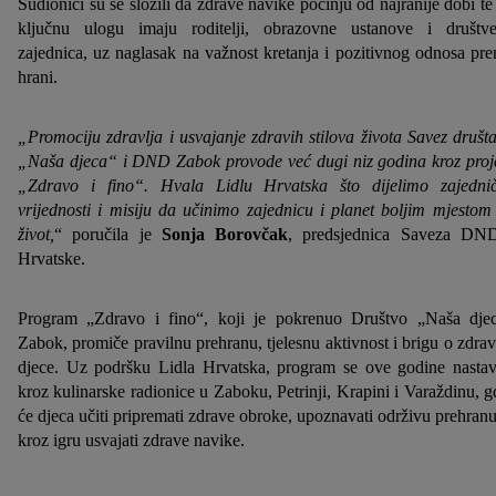
Sudionici su se složili da zdrave navike počinju od najranije dobi te
ključnu ulogu imaju roditelji, obrazovne ustanove i društv
zajednica, uz naglasak na važnost kretanja i pozitivnog odnosa pr
hrani.
„Promociju zdravlja i usvajanje zdravih stilova života Savez društ
„Naša djeca“ i DND Zabok provode već dugi niz godina kroz proj
„Zdravo i fino“. Hvala Lidlu Hrvatska što dijelimo zajedni
vrijednosti i misiju da učinimo zajednicu i planet boljim mjestom
život,
“ poručila je
Sonja Borovčak
, predsjednica Saveza DN
Hrvatske.
Program „Zdravo i fino“, koji je pokrenuo Društvo „Naša dje
Zabok, promiče pravilnu prehranu, tjelesnu aktivnost i brigu o zdrav
djece. Uz podršku Lidla Hrvatska, program se ove godine nastav
kroz kulinarske radionice u Zaboku, Petrinji, Krapini i Varaždinu, g
će djeca učiti pripremati zdrave obroke, upoznavati održivu prehranu
kroz igru usvajati zdrave navike.