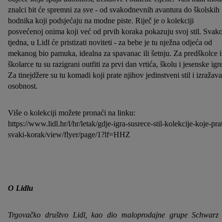
znalci bit će spremni za sve - od svakodnevnih avantura do školskih
hodnika koji podsjećaju na modne piste. Riječ je o kolekciji
posvećenoj onima koji već od prvih koraka pokazuju svoj stil. Svak
tjedna, u Lidl će pristizati noviteti - za bebe je tu nježna odjeća od
mekanog bio pamuka, idealna za spavanac ili šetnju. Za predškolce i
školarce tu su razigrani outfiti za prvi dan vrtića, školu i jesenske igr
Za tinejdžere su tu komadi koji prate njihov jedinstveni stil i izražava
osobnost.
Više o kolekciji možete pronaći na linku:
https://www.lidl.hr/l/hr/letak/gdje-igra-susrece-stil-kolekcije-koje-pra
svaki-korak/view/flyer/page/1?lf=HHZ
O Lidlu
Trgovačko društvo Lidl, kao dio maloprodajne grupe Schwarz