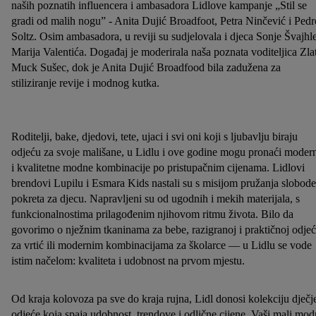
naših poznatih influencera i ambasadora Lidlove kampanje „Stil se
gradi od malih nogu” - Anita Dujić Broadfoot, Petra Ninčević i Pedr
Soltz. Osim ambasadora, u reviji su sudjelovala i djeca Sonje Švajhle
Marija Valentića. Događaj je moderirala naša poznata voditeljica Zla
Muck Sušec, dok je Anita Dujić Broadfood bila zadužena za
stiliziranje revije i modnog kutka.
Roditelji, bake, djedovi, tete, ujaci i svi oni koji s ljubavlju biraju
odjeću za svoje mališane, u Lidlu i ove godine mogu pronaći moder
i kvalitetne modne kombinacije po pristupačnim cijenama. Lidlovi
brendovi Lupilu i Esmara Kids nastali su s misijom pružanja slobode
pokreta za djecu. Napravljeni su od ugodnih i mekih materijala, s
funkcionalnostima prilagođenim njihovom ritmu života. Bilo da
govorimo o nježnim tkaninama za bebe, razigranoj i praktičnoj odjeć
za vrtić ili modernim kombinacijama za školarce — u Lidlu se vode
istim načelom: kvaliteta i udobnost na prvom mjestu.
Od kraja kolovoza pa sve do kraja rujna, Lidl donosi kolekciju dječj
odjeće koja spaja udobnost, trendove i odlične cijene. Vaši mali mod